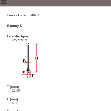
Prekės kodas:
370637
B (mm):
5
Laikiklio tipas:
Užveržėjai
T (mm):
15,00
F (mm):
8,00