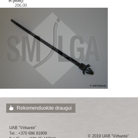
H (mm):
206,00
Rekomenduokite draugui
UAB “Virbantė”
Tel.: +370 686 81809
© 2019 UAB “Virbantė”