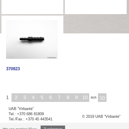
370923
1
2
3
4
5
6
7
8
9
10
aus
10
UAB “Virbantė”
Tel.: +370 686 81809
© 2019 UAB “Virbantė”
Tel./Fax.: +370 45 443541
info@virbante.lt