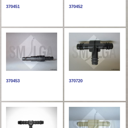
370451
370452
370453
370720