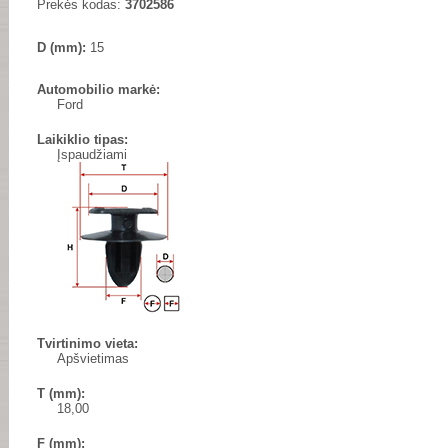
Prekės kodas:
3702586
D (mm):
15
Automobilio markė:
Ford
Laikiklio tipas:
Įspaudžiami
Tvirtinimo vieta:
Apšvietimas
T (mm):
18,00
F (mm):