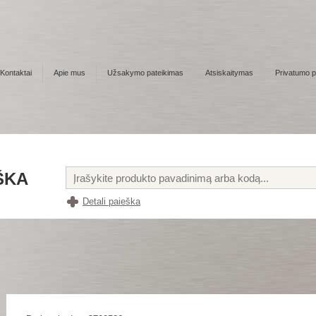
Kontaktai
Apie mus
Užsakymo pateikimas
Atsiskaitymas
Privatumo po
ŠKA
Detali paieška