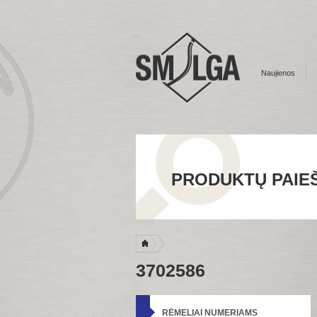
Naujienos
PRODUKTŲ PAIE
3702586
RĖMELIAI NUMERIAMS