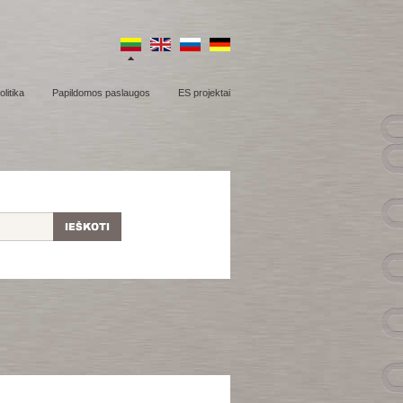
litika
Papildomos paslaugos
ES projektai