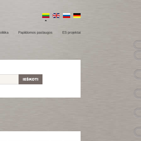
litika
Papildomos paslaugos
ES projektai