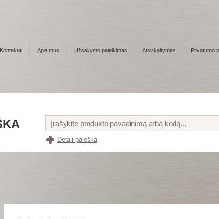
Kontaktai
Apie mus
Užsakymo pateikimas
Atsiskaitymas
Privatumo po
ŠKA
Detali paieška