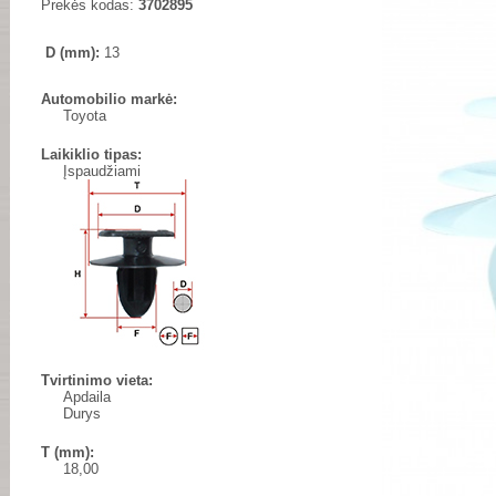
Prekės kodas:
3702895
D (mm):
13
Automobilio markė:
Toyota
Laikiklio tipas:
Įspaudžiami
Tvirtinimo vieta:
Apdaila
Durys
T (mm):
18,00