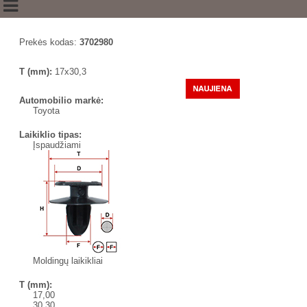
Prekės kodas:
3702980
T (mm):
17x30,3
Automobilio markė:
Toyota
Laikiklio tipas:
Įspaudžiami
Moldingų laikikliai
T (mm):
17,00
30,30