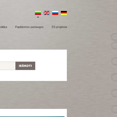
litika
Papildomos paslaugos
ES projektai