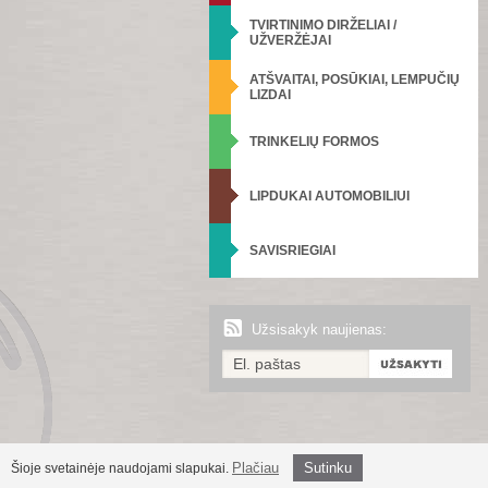
TVIRTINIMO DIRŽELIAI /
UŽVERŽĖJAI
ATŠVAITAI, POSŪKIAI, LEMPUČIŲ
LIZDAI
TRINKELIŲ FORMOS
LIPDUKAI AUTOMOBILIUI
SAVISRIEGIAI
Užsisakyk naujienas:
Plačiau
Sutinku
Šioje svetainėje naudojami slapukai.