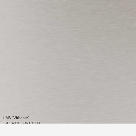
UAB “Virbantė”
Tel.: +370 686 81809
Tel./Fax.: +370 45 443541
info@virbante.lt