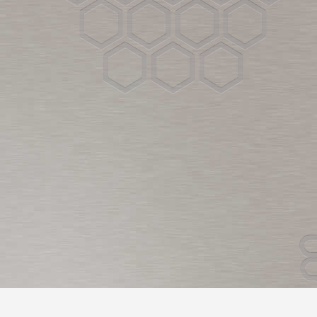
© 2019 UAB “Virbantė”