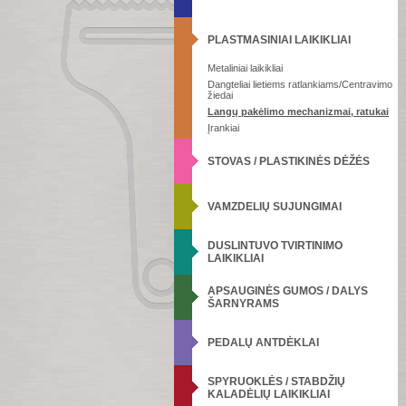
PLASTMASINIAI LAIKIKLIAI
Metaliniai laikikliai
Dangteliai lietiems ratlankiams/Centravimo
žiedai
Langų pakėlimo mechanizmai, ratukai
Įrankiai
STOVAS / PLASTIKINĖS DĖŽĖS
VAMZDELIŲ SUJUNGIMAI
DUSLINTUVO TVIRTINIMO
LAIKIKLIAI
APSAUGINĖS GUMOS / DALYS
ŠARNYRAMS
PEDALŲ ANTDĖKLAI
SPYRUOKLĖS / STABDŽIŲ
KALADĖLIŲ LAIKIKLIAI