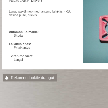
Prekės kodas:
3702383
Langų pakėlimop mechanizmo laikiklis - RB,
dešinė pusė, priekis
Automobilio markė:
Skoda
Laikiklio tipas:
Prilaikantys
Tvirtinimo vieta:
Langai
Rekomenduokite draugui