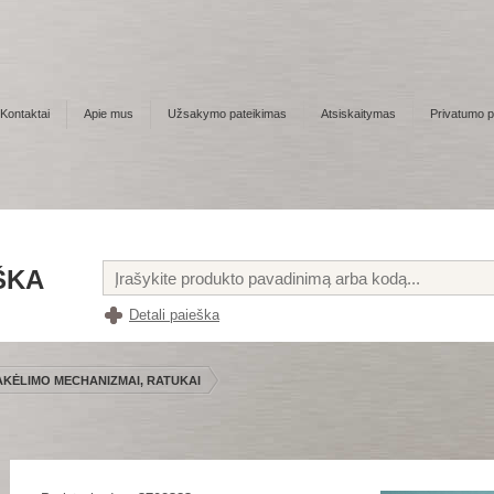
Kontaktai
Apie mus
Užsakymo pateikimas
Atsiskaitymas
Privatumo po
ŠKA
Detali paieška
KĖLIMO MECHANIZMAI, RATUKAI