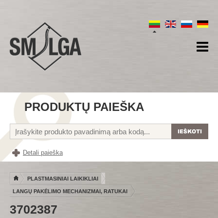
PRODUKTŲ PAIEŠKA
Detali paieška
PLASTMASINIAI LAIKIKLIAI
LANGŲ PAKĖLIMO MECHANIZMAI, RATUKAI
3702387