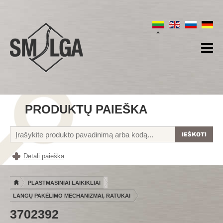
PRODUKTŲ PAIEŠKA
Detali paieška
PLASTMASINIAI LAIKIKLIAI
LANGŲ PAKĖLIMO MECHANIZMAI, RATUKAI
3702392