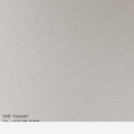
UAB “Virbantė”
Tel.: +370 686 81809
Tel./Fax.: +370 45 443541
info@virbante.lt