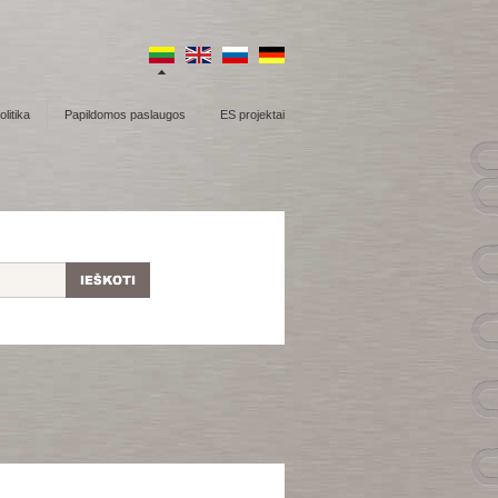
litika
Papildomos paslaugos
ES projektai