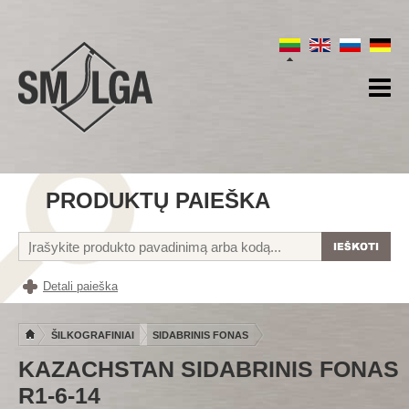
PRODUKTŲ PAIEŠKA
Detali paieška
ŠILKOGRAFINIAI
SIDABRINIS FONAS
KAZACHSTAN SIDABRINIS FONAS
R1-6-14